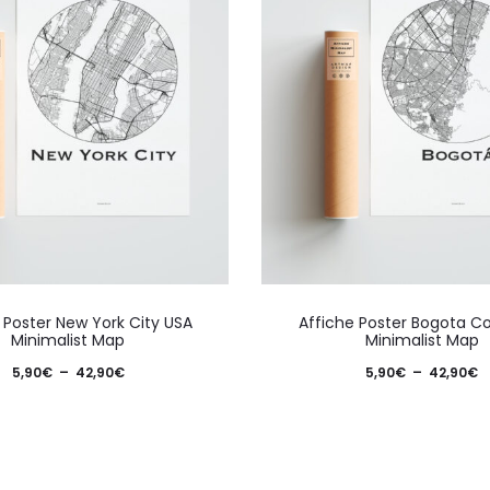
Ce
 Poster New York City USA
Affiche Poster Bogota C
produit
Minimalist Map
Minimalist Map
a
Plage
P
5,90
€
–
42,90
€
5,90
€
–
42,90
€
plusieurs
de
d
variations.
prix :
pr
Les
5,90€
5