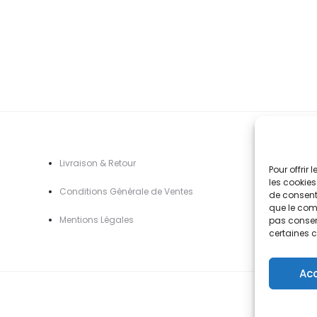
options
à
à
peuvent
42,90€
4
être
choisies
sur
la
page
du
A
Livraison & Retour
Pour offrir
produit
les cookies
Conditions Générale de Ventes
de consenti
que le comp
Mentions Légal
es
pas consent
certaines c
Ac