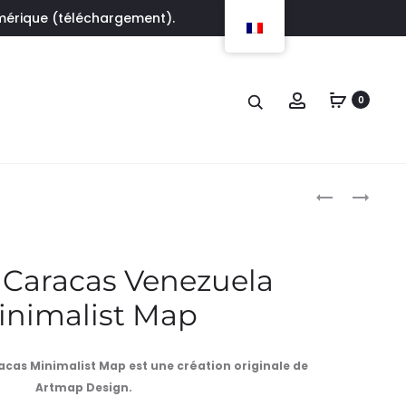
umérique (téléchargement).
Account
0
Produc
AFFICHE
AFFICHE
POSTER
PERTH
naviga
MOSCOU
AUSTRALIE
RUSSIE
MINIMALIST
 Caracas Venezuela
MINIMALIST
MAP
inimalist Map
MAP
acas Minimalist Map est une création originale de
Artmap Design.