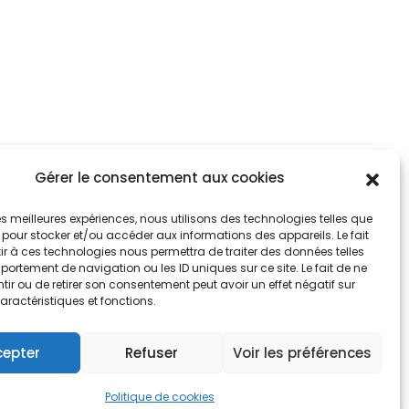
options
optio
42,90€
peuvent
peuv
2,90€
être
être
choisies
chois
sur
sur
la
la
page
page
Gérer le consentement aux cookies
du
du
RTMAP DESIGN
 les meilleures expériences, nous utilisons des technologies telles que
produit
produ
 pour stocker et/ou accéder aux informations des appareils. Le fait
r à ces technologies nous permettra de traiter des données telles
ortement de navigation ou les ID uniques sur ce site. Le fait de ne
ir ou de retirer son consentement peut avoir un effet négatif sur
aractéristiques et fonctions.
cepter
Refuser
Voir les préférences
Politique de cookies