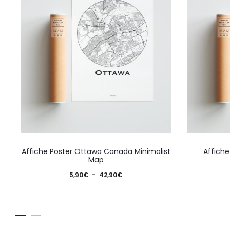
Ce
Affiche Poster Ottawa Canada Minimalist
Affiche
produit
Map
a
Plage
5,90
€
–
42,90
€
plusieurs
de
variations.
prix :
Les
5,90€