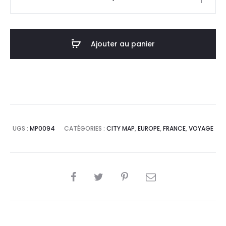
de
Affiche
Poster
Ajouter au panier
Le
Mans
France
Minimalist
Map
UGS :
MP0094
CATÉGORIES :
CITY MAP
,
EUROPE
,
FRANCE
,
VOYAGE
SHARE