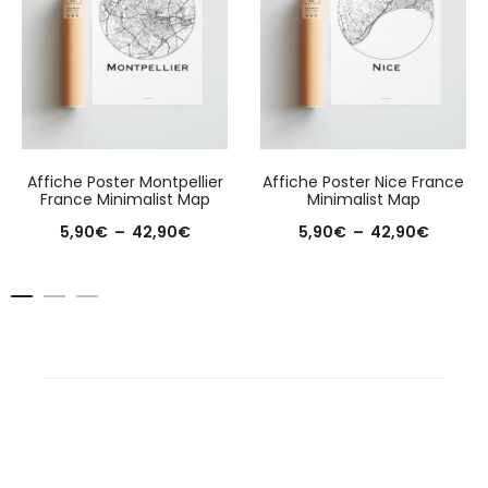
Affiche Poster Montpellier
Affiche Poster Nice France
France Minimalist Map
Minimalist Map
Plage
Plage
5,90
€
–
42,90
€
5,90
€
–
42,90
€
de
de
prix :
prix :
5,90€
5,90€
à
à
42,90€
42,90€