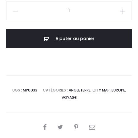
quantité
de
Affiche
Poster
Ajouter au panier
Leeds
Angleterre
Minimalist
Map
UGS :
MP0033
CATÉGORIES :
ANGLETERRE
,
CITY MAP
,
EUROPE
,
VOYAGE
SHARE