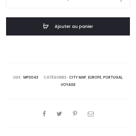
de
Affiche
Poster
Ajouter au panier
Porto
Portugal
Minimalist
Map
UGS :
MP0043
CATÉGORIES :
CITY MAP
,
EUROPE
,
PORTUGAL
,
VOYAGE
SHARE