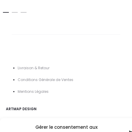
de
de
prix :
prix :
5,90€
5,90€
à
à
42,90€
42,90€
Livraison & Retour
Conditions Générale de Ventes
Mentions Légal
es
ARTMAP DESIGN
Gérer le consentement aux