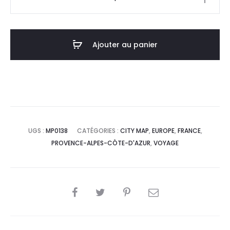
de
Affiche
Poster
Ajouter au panier
Avignon
France
Minimalist
Map
UGS :
MP0138
CATÉGORIES :
CITY MAP
,
EUROPE
,
FRANCE
,
PROVENCE-ALPES-CÔTE-D'AZUR
,
VOYAGE
SHARE