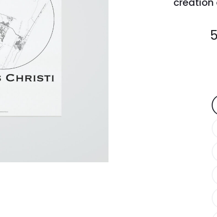
création
5