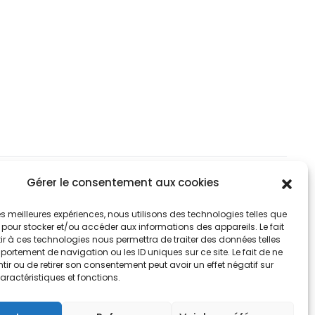
variations.
variat
ix :
prix :
Les
Les
,90€
5,90€
options
optio
à
peuvent
peuv
2,90€
42,90€
être
être
choisies
chois
sur
sur
la
la
page
page
Gérer le consentement aux cookies
du
du
RTMAP DESIGN
 les meilleures expériences, nous utilisons des technologies telles que
produit
produ
 pour stocker et/ou accéder aux informations des appareils. Le fait
r à ces technologies nous permettra de traiter des données telles
ortement de navigation ou les ID uniques sur ce site. Le fait de ne
ir ou de retirer son consentement peut avoir un effet négatif sur
aractéristiques et fonctions.