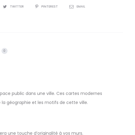
st
TWITTER
PINTEREST
EMAIL
0
’espace public dans une ville. Ces cartes modernes
 la géographie et les motifs de cette ville.
ra une touche d’originalité à vos murs.