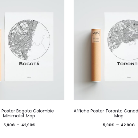
Ce
e Poster Bogota Colombie
Affiche Poster Toronto Canad
produit
Minimalist Map
Map
a
Plage
P
5,90
€
–
42,90
€
5,90
€
–
42,90
€
plusieurs
de
d