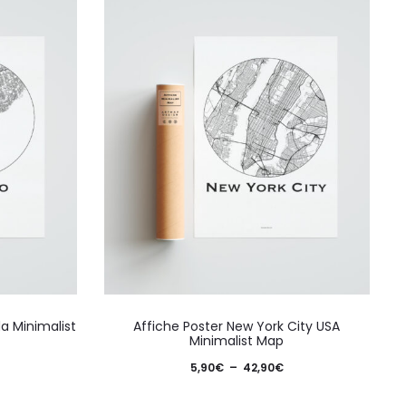
Ce
Ce
a Minimalist
Affiche Poster New York City USA
produit
produ
Minimalist Map
a
a
lage
Plage
5,90
€
–
42,90
€
plusieurs
plusie
e
de