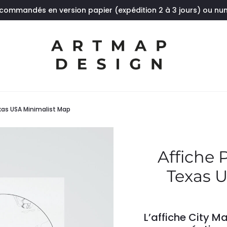
 commandés en version papier (expédition 2 à 3 jours) ou n
exas USA Minimalist Map
Affiche 
Texas 
L’affiche City M