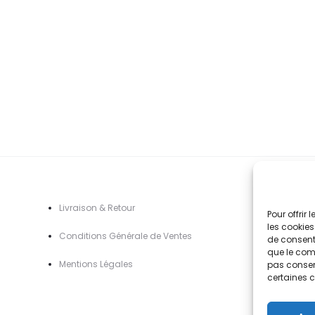
variations.
prix :
pr
Les
5,90€
5
options
à
à
peuvent
42,90€
4
être
choisies
sur
la
page
du
A
Livraison & Retour
Pour offrir
produit
les cookies
Conditions Générale de Ventes
de consenti
que le comp
Mentions Légal
es
pas consent
certaines c