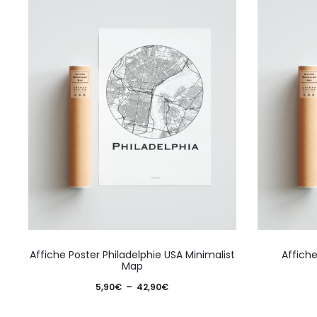
Ce
Affiche Poster Philadelphie USA Minimalist
Affich
produit
Map
a
Plage
5,90
€
–
42,90
€
plusieurs
de