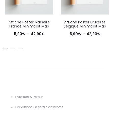
Affiche Poster Marseille
Affiche Poster Bruxelles
France Minimalist Map
Belgique Minimalist Map
Plage
Plage
5,90
€
–
42,90
€
5,90
€
–
42,90
€
de
de
prix :
prix :
5,90€
5,90€
à
à
42,90€
42,90€
Livraison & Retour
Conditions Générale de Ventes