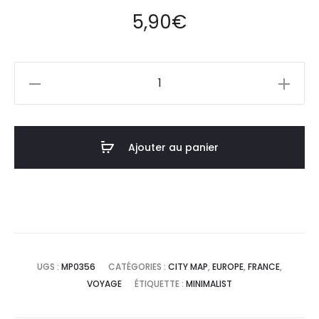
5,90
€
quantité
de
Affiche
Poster
Ajouter au panier
Fort-
de-
France
Martinique
Minimalist
Map
UGS :
MP0356
CATÉGORIES :
CITY MAP
,
EUROPE
,
FRANCE
,
VOYAGE
ÉTIQUETTE :
MINIMALIST