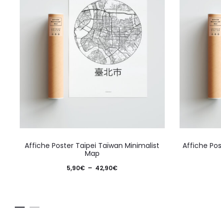
Ce
Affiche Poster Taïpei Taïwan Minimalist
Affiche Po
produit
Map
a
Plage
5,90
€
–
42,90
€
plusieurs
de
variations.
prix :
Les
5,90€