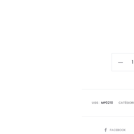
quantité
de
Affiche
Poster
Fukuoka
Japon
UGS :
MP0210
CATÉGORI
Minimali
Map
SHARE
FACEBOOK