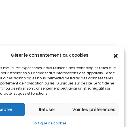
options
optio
à
peuvent
peuv
2,90€
42,90€
être
être
choisies
chois
sur
sur
la
la
page
page
Gérer le consentement aux cookies
du
du
RTMAP DESIGN
 les meilleures expériences, nous utilisons des technologies telles que
produit
produ
 pour stocker et/ou accéder aux informations des appareils. Le fait
r à ces technologies nous permettra de traiter des données telles
ortement de navigation ou les ID uniques sur ce site. Le fait de ne
ir ou de retirer son consentement peut avoir un effet négatif sur
aractéristiques et fonctions.
cepter
Refuser
Voir les préférences
Politique de cookies