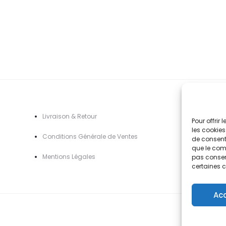
options
à
42,90€
peuvent
4
être
choisies
sur
la
page
du
A
Livraison & Retour
Pour offrir
produit
les cookies
Conditions Générale de Ventes
de consenti
que le comp
Mentions Légal
es
pas consent
certaines c
Ac