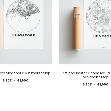
Ce
ster Singapour Minimalist Map
Affiche Poster Denpasar Bal
produit
Minimalist Map
Plage
5,90
€
–
42,90
€
a
P
5,90
€
–
42,90
€
de
plusieurs
d
prix :
variations.
pr
5,90€
Les
5
à