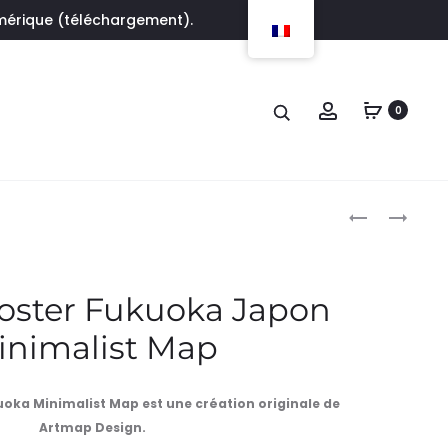
umérique (téléchargement).
Account
0
Produc
AFFICHE
AFFICHE
POSTER
POSTER
naviga
SAINT-
XI’AN
MALO
CHINE
Poster Fukuoka Japon
FRANCE
MINIMALIST
inimalist Map
MINIMALIST
MAP
MAP
uoka Minimalist Map est une création originale de
Artmap Design.