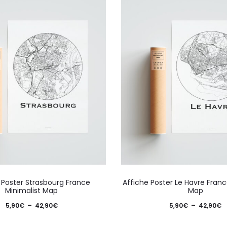
Ce
 Poster Strasbourg France
Affiche Poster Le Havre Franc
produit
Minimalist Map
Map
a
Plage
P
5,90
€
–
42,90
€
5,90
€
–
42,90
€
plusieurs
de
d