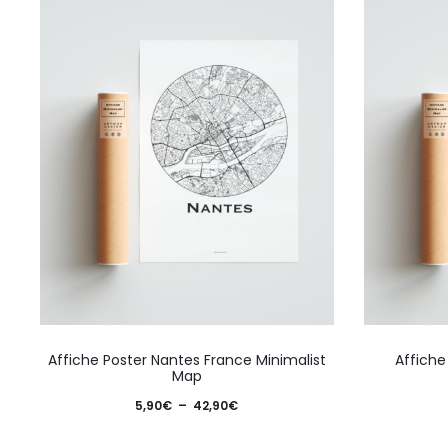
Ce
Affiche Poster Nantes France Minimalist
Affiche
produit
Map
a
Plage
5,90
€
–
42,90
€
plusieurs
de