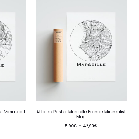
Ce
Ce
e Minimalist
Affiche Poster Marseille France Minimalist
produit
produ
Map
a
a
lage
Plage
5,90
€
–
42,90
€
plusieurs
plusie
e
de