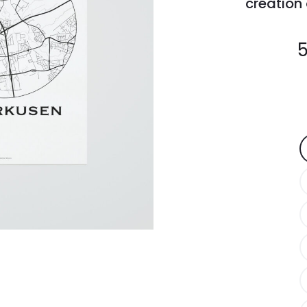
création
5