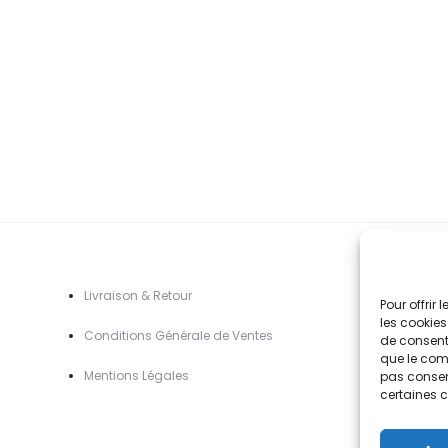
variations.
prix :
pr
Les
5,90€
5
options
à
à
peuvent
42,90€
4
être
choisies
sur
la
page
du
A
Livraison & Retour
Pour offrir
produit
les cookies
Conditions Générale de Ventes
de consenti
que le comp
Mentions Légal
es
pas consent
certaines c