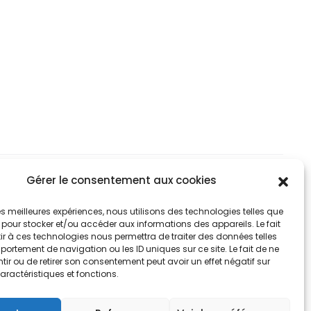
variations.
variat
ix :
prix :
Les
Les
,90€
5,90€
options
optio
à
peuvent
peuv
2,90€
42,90€
être
être
choisies
chois
sur
sur
la
la
page
page
Gérer le consentement aux cookies
du
du
RTMAP DESIGN
 les meilleures expériences, nous utilisons des technologies telles que
produit
produ
 pour stocker et/ou accéder aux informations des appareils. Le fait
r à ces technologies nous permettra de traiter des données telles
ortement de navigation ou les ID uniques sur ce site. Le fait de ne
ir ou de retirer son consentement peut avoir un effet négatif sur
aractéristiques et fonctions.