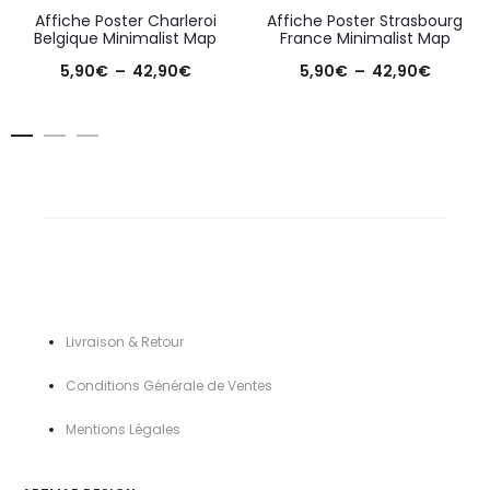
Affiche Poster Charleroi
Affiche Poster Strasbourg
Belgique Minimalist Map
France Minimalist Map
Plage
Plage
5,90
€
–
42,90
€
5,90
€
–
42,90
€
de
de
prix :
prix :
5,90€
5,90€
à
à
42,90€
42,90€
Livraison & Retour
Conditions Générale de Ventes
Mentions Légal
es