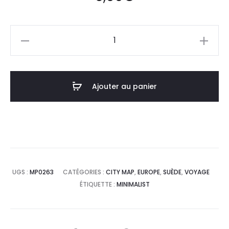
quantité
de
Affiche
Poster
Ajouter au panier
Malmo
Suède
Minimalist
Map
UGS :
MP0263
CATÉGORIES :
CITY MAP
,
EUROPE
,
SUÈDE
,
VOYAGE
ÉTIQUETTE :
MINIMALIST