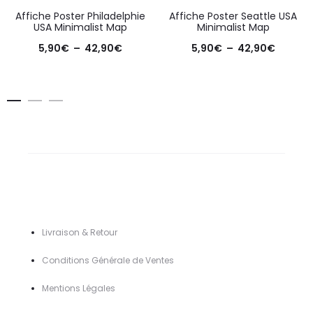
Affiche Poster Philadelphie
Affiche Poster Seattle USA
USA Minimalist Map
Minimalist Map
Plage
Plage
5,90
€
–
42,90
€
5,90
€
–
42,90
€
de
de
prix :
prix :
5,90€
5,90€
à
à
42,90€
42,90€
Livraison & Retour
Conditions Générale de Ventes
Mentions Légal
es