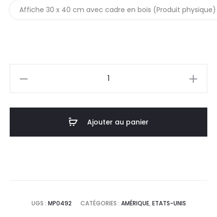
Affiche 30 x 40 cm avec cadre en bois (Produit physique)
quantité
de
Affiche
Poster
Ajouter au panier
Newark
New
Jersey
USA
Minimalist
Map
UGS :
MP0492
CATÉGORIES :
AMÉRIQUE
,
ETATS-UNIS