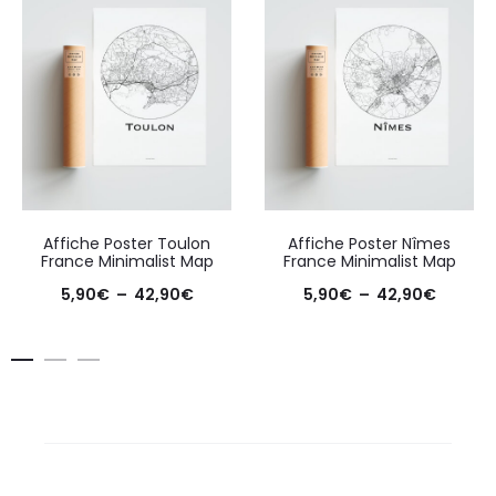
Affiche Poster Toulon
Affiche Poster Nîmes
France Minimalist Map
France Minimalist Map
Plage
Plage
5,90
€
–
42,90
€
5,90
€
–
42,90
€
de
de
prix :
prix :
5,90€
5,90€
à
à
42,90€
42,90€