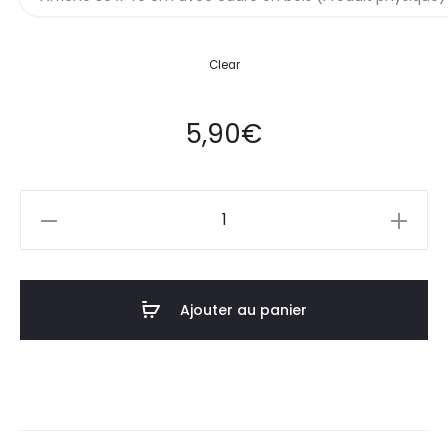
Clear
5,90
€
quantité
de
Affiche
Poster
Ajouter au panier
Nuremberg
Allemagne
Minimalist
Map