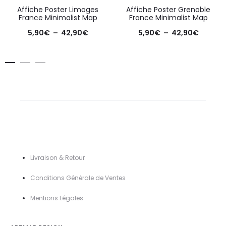
Affiche Poster Limoges
Affiche Poster Grenoble
France Minimalist Map
France Minimalist Map
Plage
Plage
5,90
€
–
42,90
€
5,90
€
–
42,90
€
de
de
prix :
prix :
5,90€
5,90€
à
à
42,90€
42,90€
Livraison & Retour
Conditions Générale de Ventes
Mentions Légal
es