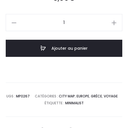
quantité
de
Affiche
Poster
Ajouter au panier
Rhodes
Grèce
Minimalist
Map
UGS :
MP0267
CATÉGORIES :
CITY MAP
,
EUROPE
,
GRÈCE
,
VOYAGE
ÉTIQUETTE :
MINIMALIST