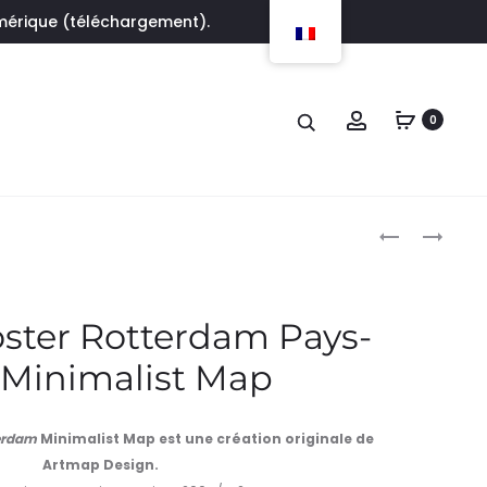
umérique (téléchargement).
Account
0
Produc
AFFICHE
AFFICHE
POSTER
POSTER
naviga
ZURICH
RIO
SUISSE
DE
oster Rotterdam Pays-
MINIMALIST
JANEIRO
 Minimalist Map
MAP
BRÉSIL
MINIMALIST
MAP
erdam
Minimalist Map est une création originale de
Artmap Design.