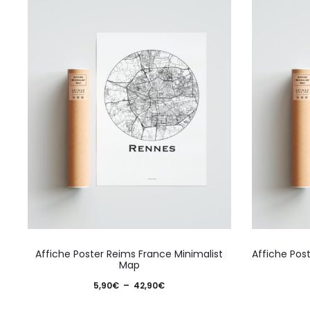
Ce
Affiche Poster Reims France Minimalist
Affiche Pos
produit
Map
a
Plage
5,90
€
–
42,90
€
plusieurs
de