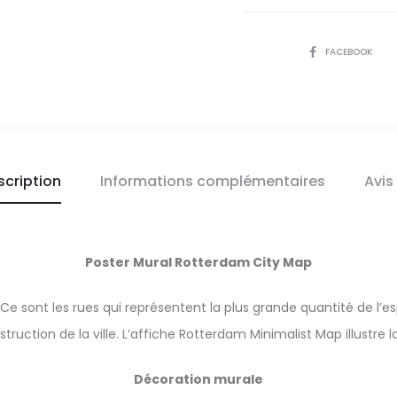
Minimali
Map
SHARE
FACEBOOK
scription
Informations complémentaires
Avis
Poster Mural Rotterdam
City Map
e. Ce sont les rues qui représentent la plus grande quantité de l
nstruction de la ville. L’affiche Rotterdam
Minimalist Map illustre l
Décoration murale