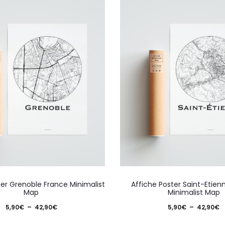
Ce
ter Grenoble France Minimalist
Affiche Poster Saint-Etien
produit
Map
Minimalist Map
a
Plage
P
5,90
€
–
42,90
€
5,90
€
–
42,90
€
plusieurs
de
d