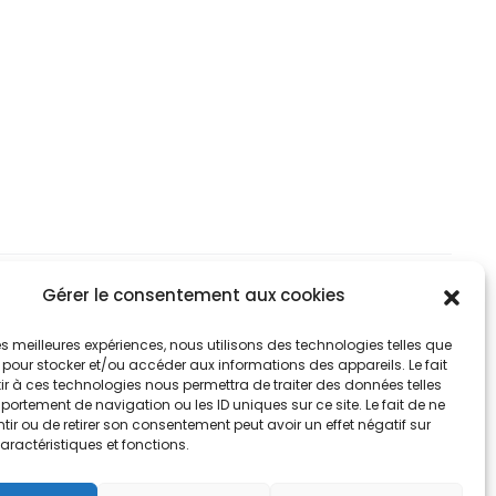
variations.
variat
ix :
prix :
Les
Les
,90€
5,90€
options
optio
à
peuvent
peuv
2,90€
42,90€
être
être
choisies
chois
sur
sur
la
la
page
page
Gérer le consentement aux cookies
du
du
RTMAP DESIGN
 les meilleures expériences, nous utilisons des technologies telles que
produit
produ
 pour stocker et/ou accéder aux informations des appareils. Le fait
r à ces technologies nous permettra de traiter des données telles
ortement de navigation ou les ID uniques sur ce site. Le fait de ne
ir ou de retirer son consentement peut avoir un effet négatif sur
aractéristiques et fonctions.