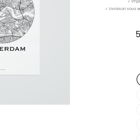
✓ Imp
✓ Livraison sous 
5