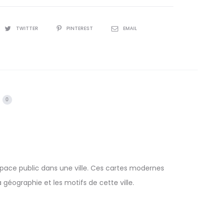
st
TWITTER
PINTEREST
EMAIL
0
’espace public dans une ville. Ces cartes modernes
a géographie et les motifs de cette ville.