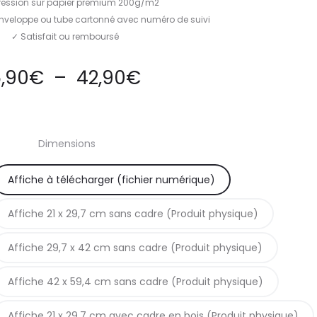
ression sur papier premium 200g/m2
enveloppe ou tube cartonné avec numéro de suivi
✓ Satisfait ou remboursé
Plage
,90
€
–
42,90
€
de
Dimensions
prix :
Affiche à télécharger (fichier numérique)
5,90€
Affiche 21 x 29,7 cm sans cadre (Produit physique)
à
Affiche 29,7 x 42 cm sans cadre (Produit physique)
42,90€
Affiche 42 x 59,4 cm sans cadre (Produit physique)
Affiche 21 x 29,7 cm avec cadre en bois (Produit physique)