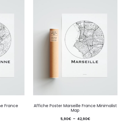
Ce
Ce
ne France
Affiche Poster Marseille France Minimalist
produit
produ
Map
a
a
lage
Plage
5,90
€
–
42,90
€
plusieurs
plusie
e
de