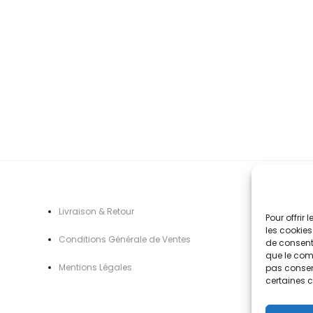
variations.
prix :
pr
Les
5,90€
5
options
à
à
peuvent
42,90€
4
être
choisies
sur
la
page
du
A
Livraison & Retour
Pour offrir
produit
les cookies
Conditions Générale de Ventes
de consenti
que le comp
Mentions Légal
es
pas consent
certaines c