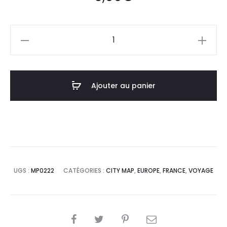
quantité
de
Affiche
Poster
Ajouter au panier
Sète
France
Minimalist
Map
UGS :
MP0222
CATÉGORIES :
CITY MAP
,
EUROPE
,
FRANCE
,
VOYAGE
SHARE