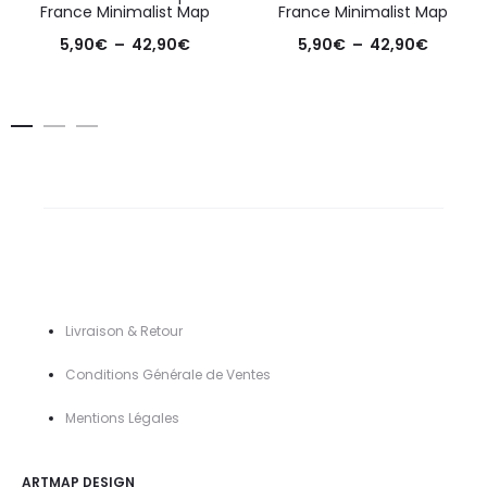
France Minimalist Map
France Minimalist Map
Plage
Plage
5,90
€
–
42,90
€
5,90
€
–
42,90
€
de
de
prix :
prix :
5,90€
5,90€
à
à
42,90€
42,90€
Livraison & Retour
Conditions Générale de Ventes
Mentions Légal
es
ARTMAP DESIGN