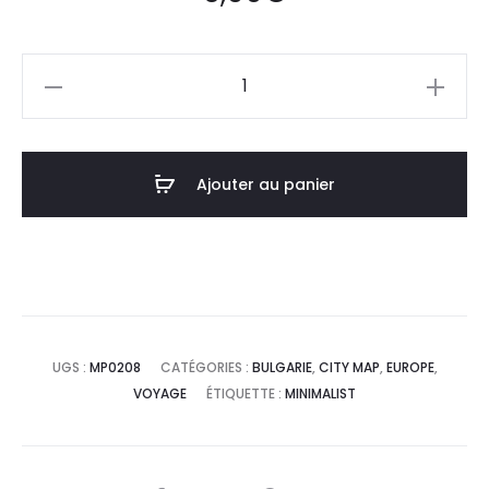
quantité
de
Affiche
Poster
Ajouter au panier
Sofia
Bulgarie
Minimalist
Map
UGS :
MP0208
CATÉGORIES :
BULGARIE
,
CITY MAP
,
EUROPE
,
VOYAGE
ÉTIQUETTE :
MINIMALIST