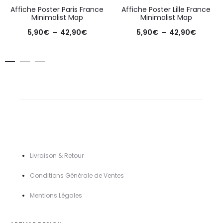
Affiche Poster Paris France
Affiche Poster Lille France
Minimalist Map
Minimalist Map
Plage
Plage
5,90
€
–
42,90
€
5,90
€
–
42,90
€
de
de
prix :
prix :
5,90€
5,90€
à
à
42,90€
42,90€
Livraison & Retour
Conditions Générale de Ventes
Mentions Légal
es