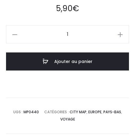
5,90
€
quantité
de
Affiche
Poster
Ajouter au panier
Utrecht
Pays-
Bas
Minimalist
Map
UGS :
MP0440
CATÉGORIES :
CITY MAP
,
EUROPE
,
PAYS-BAS
,
VOYAGE