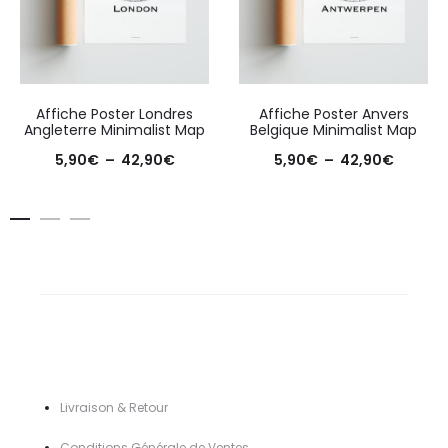
Affiche Poster Londres
Affiche Poster Anvers
Angleterre Minimalist Map
Belgique Minimalist Map
Plage
Plage
5,90
€
–
42,90
€
5,90
€
–
42,90
€
de
de
prix :
prix :
5,90€
5,90€
à
à
42,90€
42,90€
Livraison & Retour
Conditions Générale de Ventes