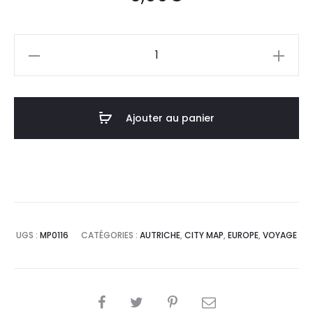
quantité
de
Affiche
Poster
Ajouter au panier
Vienne
Autriche
Minimalist
Map
UGS :
MP0116
CATÉGORIES :
AUTRICHE
,
CITY MAP
,
EUROPE
,
VOYAGE
SHARE