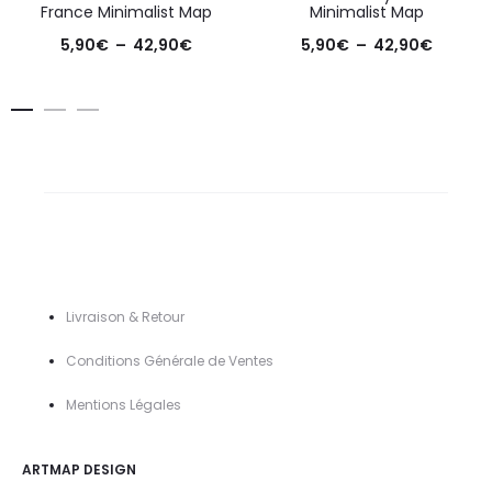
France Minimalist Map
Minimalist Map
Plage
Plage
5,90
€
–
42,90
€
5,90
€
–
42,90
€
de
de
prix :
prix :
5,90€
5,90€
à
à
42,90€
42,90€
Livraison & Retour
Conditions Générale de Ventes
Mentions Légal
es
ARTMAP DESIGN