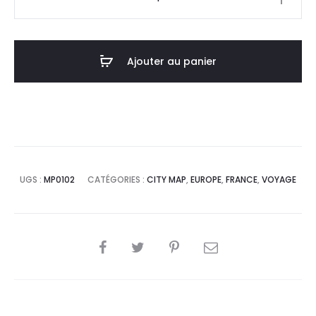
de
Affiche
Poster
Ajouter au panier
Villejuif
France
Minimalist
Map
UGS :
MP0102
CATÉGORIES :
CITY MAP
,
EUROPE
,
FRANCE
,
VOYAGE
SHARE