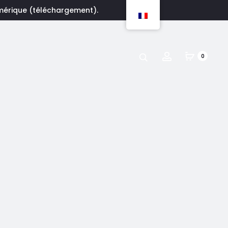
umérique (téléchargement).
Account
0