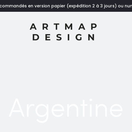
 commandés en version papier (expédition 2 à 3 jours) ou n
Argentine