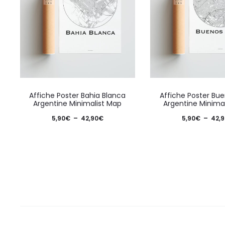
Ce
Affiche Poster Bahia Blanca
Affiche Poster Bue
produit
Argentine Minimalist Map
Argentine Minima
a
Plage
5,90
€
–
42,90
€
5,90
€
–
42,9
plusieurs
de
variations.
prix :
Les
5,90€
options
à
peuvent
42,90€
être
choisies