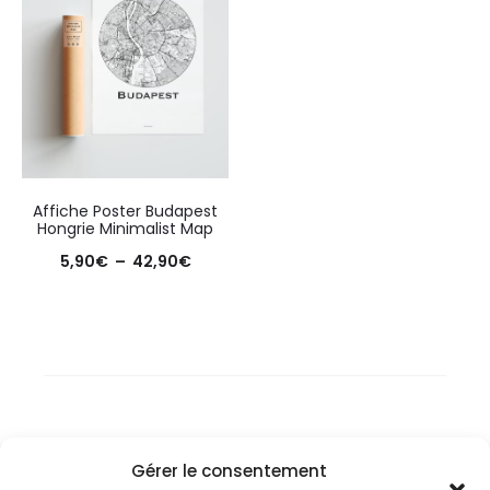
Affiche Poster Budapest
Hongrie Minimalist Map
Plage
5,90
€
–
42,90
€
de
prix :
5,90€
à
42,90€
Gérer le consentement