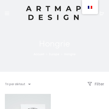
Les produits peuvent être commandés en version
papier (expédition 2 à 3 jours) ou numérique
(téléchargement).
Hongrie
Accueil
Europe
Hongrie
Filter
Tri par défaut