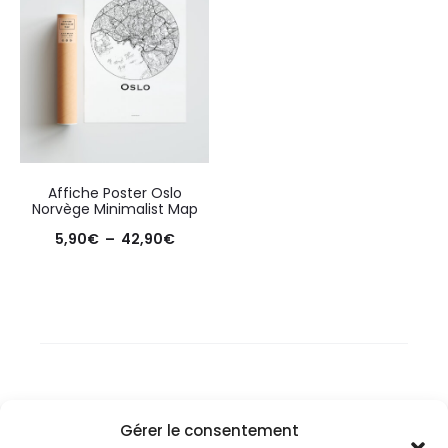
Affiche Poster Oslo
Norvège Minimalist Map
Plage
5,90
€
–
42,90
€
de
prix :
5,90€
à
42,90€
Gérer le consentement