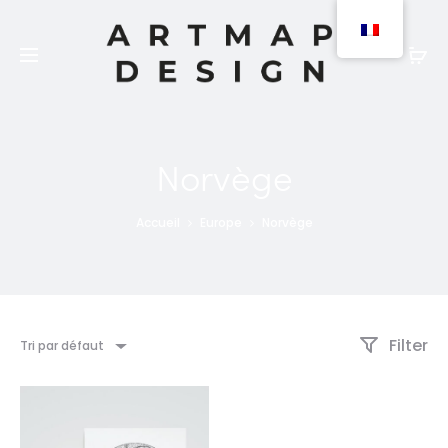
Les produits peuvent être commandés en version
papier (expédition 2 à 3 jours) ou numérique
(téléchargement).
Norvège
Accueil
Europe
Norvège
Filter
Tri par défaut