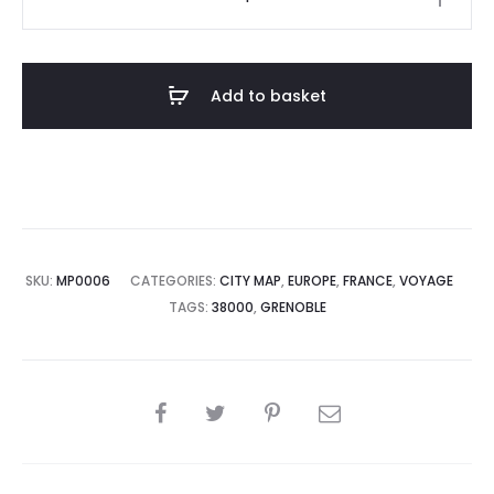
Poster
Grenoble
France
Add to basket
Minimalist
Map
quantity
SKU:
MP0006
CATEGORIES:
CITY MAP
,
EUROPE
,
FRANCE
,
VOYAGE
TAGS:
38000
,
GRENOBLE
SHARE