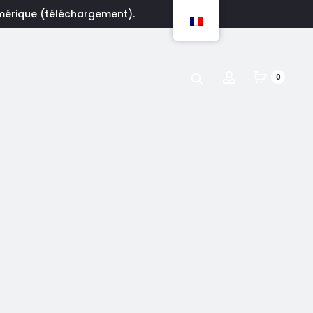
umérique (téléchargement).
Account
0