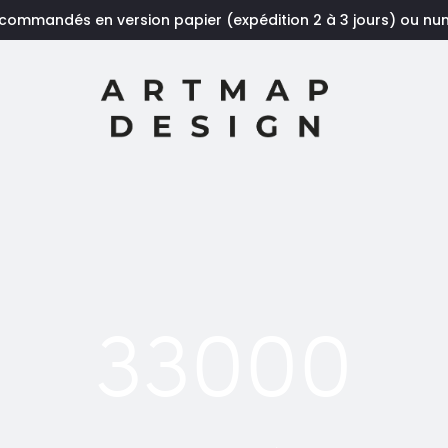
 commandés en version papier (expédition 2 à 3 jours) ou n
33000