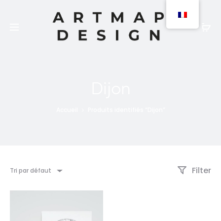
Les produits peuvent être commandés en version
papier (expédition 2 à 3 jours) ou numérique
(téléchargement).
Dijon
Accueil
Produits identifiés “Dijon”
Filter
Tri par défaut