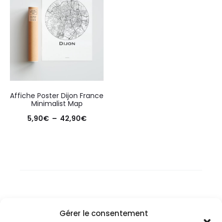
Affiche Poster Dijon France
Minimalist Map
Plage
5,90
€
–
42,90
€
de
prix :
5,90€
à
42,90€
Gérer le consentement