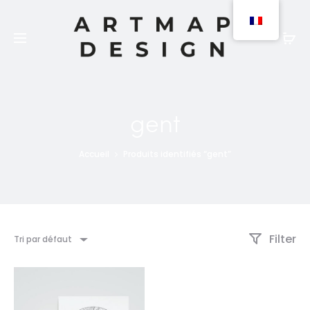
Les produits peuvent être commandés en version
papier (expédition 2 à 3 jours) ou numérique
(téléchargement).
gent
Accueil
Produits identifiés “gent”
Filter
Tri par défaut