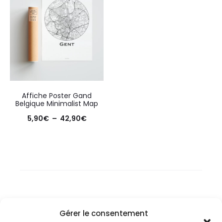
Affiche Poster Gand
Belgique Minimalist Map
Plage
5,90
€
–
42,90
€
de
prix :
5,90€
à
42,90€
Gérer le consentement