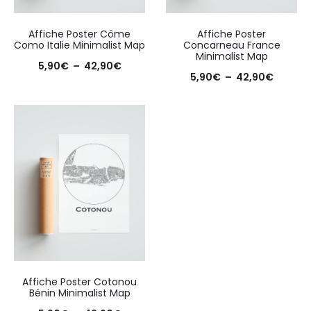
Affiche Poster Côme
Affiche Poster
Como Italie Minimalist Map
Concarneau France
Minimalist Map
Plage
5,90
€
–
42,90
€
Plage
5,90
€
–
42,90
€
de
de
prix :
prix :
5,90€
5,90€
à
à
42,90€
42,90€
Affiche Poster Cotonou
Bénin Minimalist Map