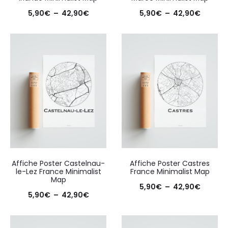
Plage
Plage
5,90
€
–
42,90
€
5,90
€
–
42,90
€
de
de
prix :
prix :
5,90€
5,90€
à
à
42,90€
42,90€
Affiche Poster Castelnau-
Affiche Poster Castres
le-Lez France Minimalist
France Minimalist Map
Map
Plage
5,90
€
–
42,90
€
Plage
5,90
€
–
42,90
€
de
de
prix :
prix :