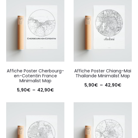
5,90€
5,90€
à
à
42,90€
42,90€
Affiche Poster Cherbourg-
Affiche Poster Chiang-Mai
en-Cotentin France
Thaïlande Minimalist Map
Minimalist Map
Plage
5,90
€
–
42,90
€
Plage
5,90
€
–
42,90
€
de
de
prix :
prix :
5,90€
5,90€
à
à
42,90€
42,90€