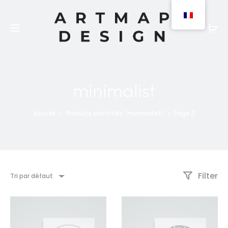
Les produits peuvent être commandés en version
papier (expédition 2 à 3 jours) ou numérique
(téléchargement).
minimalist
Accueil
Produits identifiés “minimalist”
Page 3
Filter
Tri par défaut