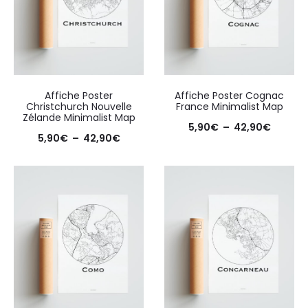
Affiche Poster
Affiche Poster Cognac
Christchurch Nouvelle
France Minimalist Map
Zélande Minimalist Map
Plage
5,90
€
–
42,90
€
Plage
5,90
€
–
42,90
€
de
de
prix :
prix :
5,90€
5,90€
à
à
42,90€
42,90€