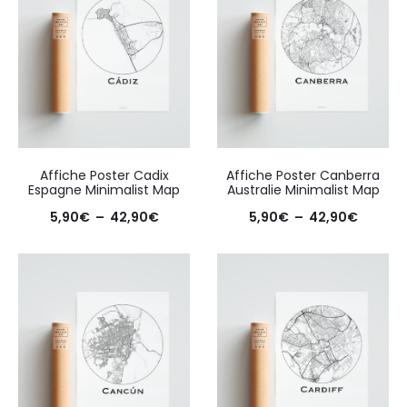
Affiche Poster Cadix
Affiche Poster Canberra
Espagne Minimalist Map
Australie Minimalist Map
Plage
Plage
5,90
€
–
42,90
€
5,90
€
–
42,90
€
de
de
prix :
prix :
5,90€
5,90€
à
à
42,90€
42,90€