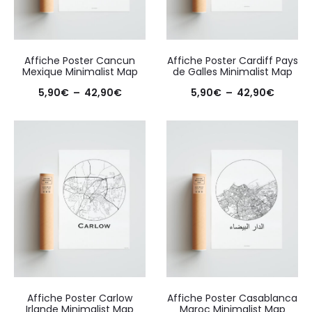
Affiche Poster Cancun
Affiche Poster Cardiff Pays
Mexique Minimalist Map
de Galles Minimalist Map
Plage
Plage
5,90
€
–
42,90
€
5,90
€
–
42,90
€
de
de
prix :
prix :
5,90€
5,90€
à
à
42,90€
42,90€
Affiche Poster Carlow
Affiche Poster Casablanca
Irlande Minimalist Map
Maroc Minimalist Map