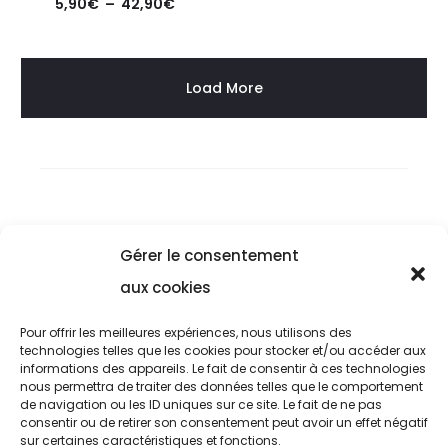
Plage
5,90
€
–
42,90
€
de
prix :
Load More
5,90€
à
42,90€
Gérer le consentement
Livraison & Retour
aux cookies
Conditions Générale de Ventes
Pour offrir les meilleures expériences, nous utilisons des
technologies telles que les cookies pour stocker et/ou accéder aux
Mentions Légal
es
informations des appareils. Le fait de consentir à ces technologies
nous permettra de traiter des données telles que le comportement
de navigation ou les ID uniques sur ce site. Le fait de ne pas
ARTMAP DESIGN
consentir ou de retirer son consentement peut avoir un effet négatif
sur certaines caractéristiques et fonctions.