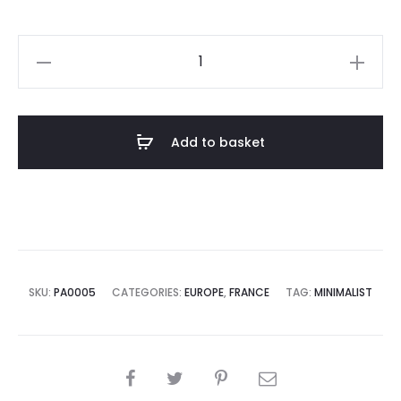
Affiche
Guadeloupe
Style
Aquarelle
Add to basket
quantity
SKU:
PA0005
CATEGORIES:
EUROPE
,
FRANCE
TAG:
MINIMALIST
SHARE