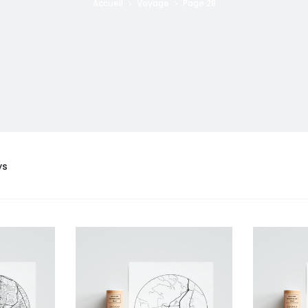
Accueil
Voyage
Page 28
ys