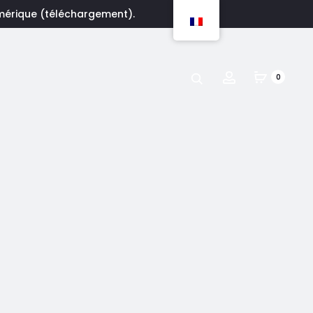
umérique (téléchargement).
Account
0