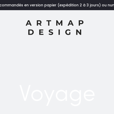
 commandés en version papier (expédition 2 à 3 jours) ou n
Voyage