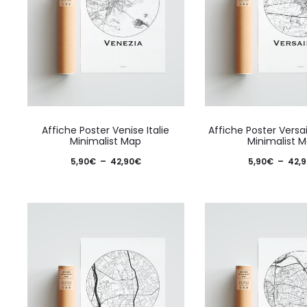
Ce
Affiche Poster Venise Italie
Affiche Poster Versai
produit
Minimalist Map
Minimalist 
a
Plage
5,90
€
–
42,90
€
5,90
€
–
42,9
plusieurs
de
variations.
prix :
Les
5,90€
options
à
peuvent
42,90€
être
choisies