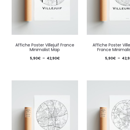
sur
la
page
du
Ce
produit
Affiche Poster Villejuif France
Affiche Poster Vil
produit
Minimalist Map
France Minimali
a
Plage
5,90
€
–
42,90
€
5,90
€
–
42,9
plusieurs
de
variations.
prix :
Les
5,90€
options
à
peuvent
42,90€
être
choisies
sur