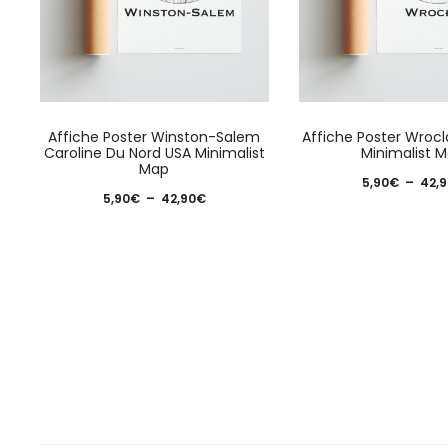
la
page
du
produit
Ce
Affiche Poster Winston-Salem
Affiche Poster Wroc
produit
Caroline Du Nord USA Minimalist
Minimalist 
Map
a
5,90
€
–
42,9
Plage
5,90
€
–
42,90
€
plusieurs
de
variations.
prix :
Les
5,90€
options
à
peuvent
42,90€
être
choisies
sur
la